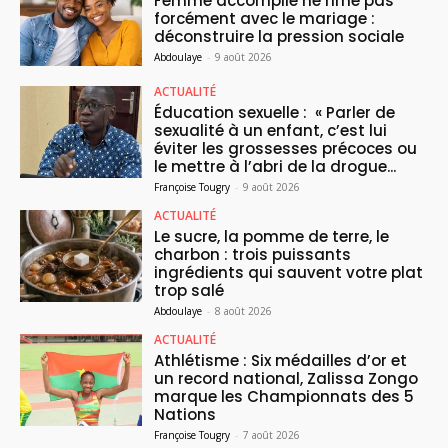
Femme accomplie ne rime pas
forcément avec le mariage :
déconstruire la pression sociale
Abdoulaye
-
9 août 2026
ACTUALITÉ
Éducation sexuelle : « Parler de
sexualité à un enfant, c’est lui
éviter les grossesses précoces ou
le mettre à l’abri de la drogue...
Françoise Tougry
-
9 août 2026
ACTUALITÉ
Le sucre, la pomme de terre, le
charbon : trois puissants
ingrédients qui sauvent votre plat
trop salé
Abdoulaye
-
8 août 2026
ACTUALITÉ
Athlétisme : Six médailles d’or et
un record national, Zalissa Zongo
marque les Championnats des 5
Nations
Françoise Tougry
-
7 août 2026