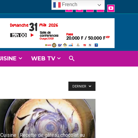
French
UISINE
WEB TV
DERNIER
Cuisine : Recette de gâteau chocolat au