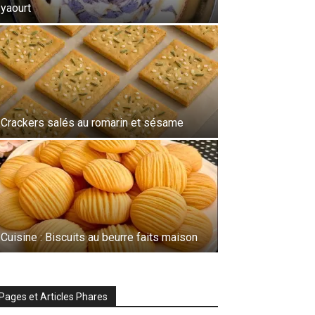
yaourt
Crackers salés au romarin et sésame
Cuisine : Biscuits au beurre faits maison
Pages et Articles Phares