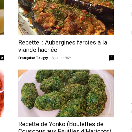
Recette : Aubergines farcies à la
viande hachée
Françoise Tougry
-
3 juillet 2024
0
0
Recette de Yonko (Boulettes de
Couscous aux Feuilles d’Haricots)