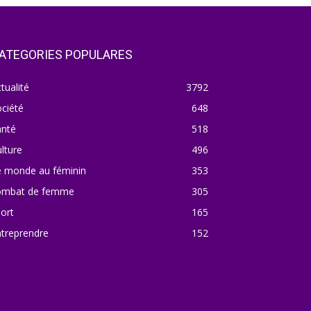
ATEGORIES POPULARES
tualité
3792
ciété
648
anté
518
lture
496
e monde au féminin
353
ombat de femme
305
ort
165
treprendre
152