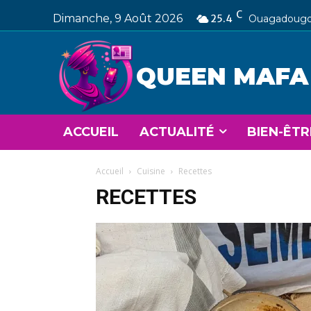
C
Dimanche, 9 Août 2026
25.4
Ouagadoug
QUEEN MAFA
ACCUEIL
ACTUALITÉ
BIEN-ÊTR
Accueil
Cuisine
Recettes
RECETTES