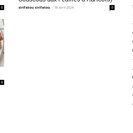
sirifatou sirifatou
-
18 avril 2024
0
0
0