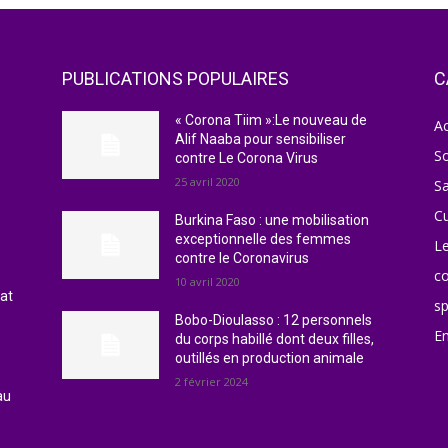
PUBLICATIONS POPULAIRES
C
e
« Corona Tiim »:Le nouveau de
Ac
Alif Naaba pour sensibiliser
So
contre Le Corona Virus
25 avril 2020
S
Cu
Burkina Faso : une mobilisation
exceptionnelle des femmes
L
contre le Coronavirus
c
10 avril 2020
lat
sp
Bobo-Dioulasso : 12 personnels
En
du corps habillé dont deux filles,
outillés en production animale
2 février 2024
au