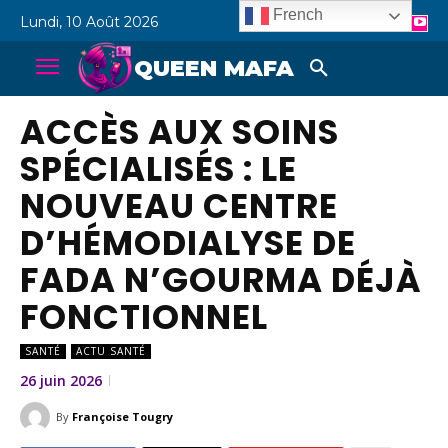
French
Lundi, 10 Août 2026
QUEEN MAFA
ACCÈS AUX SOINS
SPÉCIALISÉS : LE
NOUVEAU CENTRE
D’HÉMODIALYSE DE
FADA N’GOURMA DÉJÀ
FONCTIONNEL
SANTÉ
ACTU SANTÉ
26 juin 2026
By
Françoise Tougry