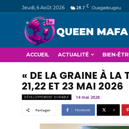
C
Jeudi, 6 Août 2026
28.7
Ouagadougou
QUEEN MAFA
ACCUEIL
ACTUALITÉ
BIEN-ÊTR
« DE LA GRAINE À LA 
21,22 ET 23 MAI 2026
14 mai 2026
DÉVELOPPEMENT DURABLE
Facebook
X
Partager