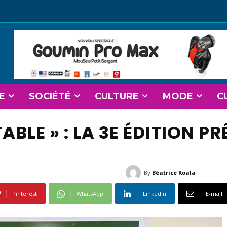
E
SOCIÉTÉ
CULTURE
MODE
C
TABLE » : LA 3E ÉDITION P
By
Béatrice Koala
Pinterest
WhatsApp
Linkedin
E-mail