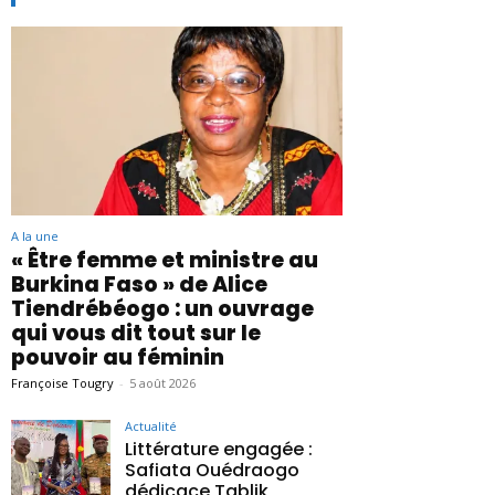
A la une
« Être femme et ministre au
Burkina Faso » de Alice
Tiendrébéogo : un ouvrage
qui vous dit tout sur le
pouvoir au féminin
Françoise Tougry
-
5 août 2026
Actualité
Littérature engagée :
Safiata Ouédraogo
dédicace Tablik