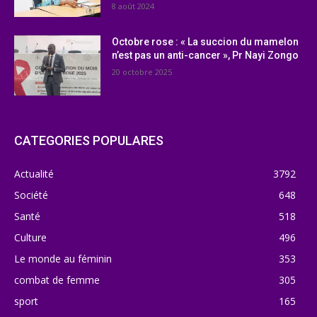
8 août 2024
Octobre rose : « La succion du mamelon
n’est pas un anti-cancer », Pr Nayi Zongo
20 octobre 2025
CATEGORIES POPULARES
Actualité
3792
Société
648
Santé
518
Culture
496
Le monde au féminin
353
combat de femme
305
sport
165