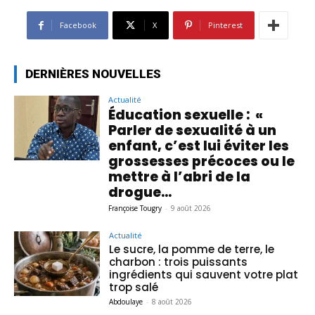
Facebook
X
Pinterest
DERNIÈRES NOUVELLES
Actualité
Éducation sexuelle : «
Parler de sexualité à un
enfant, c’est lui éviter les
grossesses précoces ou le
mettre à l’abri de la
drogue...
Françoise Tougry
-
9 août 2026
Actualité
Le sucre, la pomme de terre, le
charbon : trois puissants
ingrédients qui sauvent votre plat
trop salé
Abdoulaye
-
8 août 2026