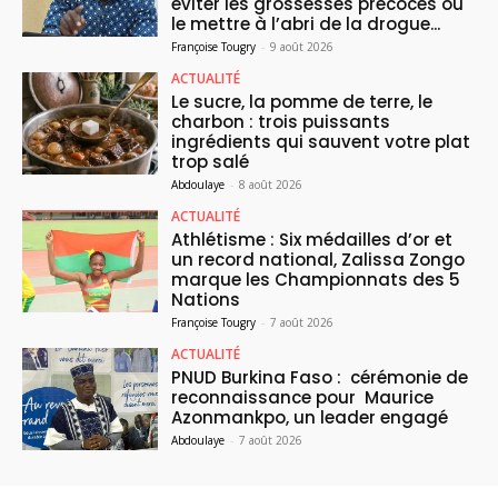
éviter les grossesses précoces ou
le mettre à l’abri de la drogue...
Françoise Tougry
-
9 août 2026
ACTUALITÉ
Le sucre, la pomme de terre, le
charbon : trois puissants
ingrédients qui sauvent votre plat
trop salé
Abdoulaye
-
8 août 2026
ACTUALITÉ
Athlétisme : Six médailles d’or et
un record national, Zalissa Zongo
marque les Championnats des 5
Nations
Françoise Tougry
-
7 août 2026
ACTUALITÉ
PNUD Burkina Faso : cérémonie de
reconnaissance pour Maurice
Azonmankpo, un leader engagé
Abdoulaye
-
7 août 2026