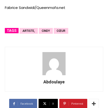
Fabrice Sandwidi/Queenmafa.net
TAGS
ARTISTE,
CINDY
CŒUR
Abdoulaye
Facebook
X
Pinterest