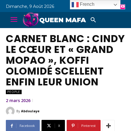
French
Dimanche, 9 Août 2026
QUEEN MAFA
CARNET BLANC : CINDY
LE CŒUR ET « GRAND
MOPAO », KOFFI
OLOMIDÉ SCELLENT
ENFIN LEUR UNION
PEOPLE
2 mars 2026
By
Abdoulaye
Facebook
X
Pinterest