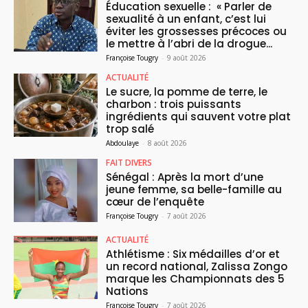
Éducation sexuelle : « Parler de
sexualité à un enfant, c’est lui
éviter les grossesses précoces ou
le mettre à l’abri de la drogue...
Françoise Tougry
-
9 août 2026
ACTUALITÉ
Le sucre, la pomme de terre, le
charbon : trois puissants
ingrédients qui sauvent votre plat
trop salé
Abdoulaye
-
8 août 2026
FAIT DIVERS
Sénégal : Après la mort d’une
jeune femme, sa belle-famille au
cœur de l’enquête
Françoise Tougry
-
7 août 2026
ACTUALITÉ
Athlétisme : Six médailles d’or et
un record national, Zalissa Zongo
marque les Championnats des 5
Nations
Françoise Tougry
-
7 août 2026