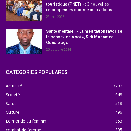
touristique (PNET) » : 3 nouvelles
récompenses comme innovations
29 mai 2025
Santé mentale : « La méditation favorise
la connexion à soi », Sidi Mohamed
Ouédraogo
25 octobre 2024
CATEGORIES POPULARES
Actualité
3792
Société
648
Santé
518
Culture
496
Le monde au féminin
353
combat de femme
305