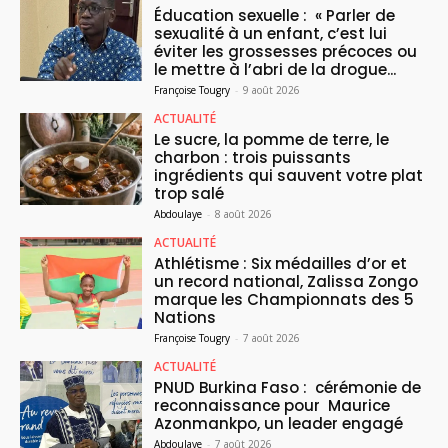
Éducation sexuelle : « Parler de
sexualité à un enfant, c’est lui
éviter les grossesses précoces ou
le mettre à l’abri de la drogue...
Françoise Tougry
-
9 août 2026
ACTUALITÉ
Le sucre, la pomme de terre, le
charbon : trois puissants
ingrédients qui sauvent votre plat
trop salé
Abdoulaye
-
8 août 2026
ACTUALITÉ
Athlétisme : Six médailles d’or et
un record national, Zalissa Zongo
marque les Championnats des 5
Nations
Françoise Tougry
-
7 août 2026
ACTUALITÉ
PNUD Burkina Faso : cérémonie de
reconnaissance pour Maurice
Azonmankpo, un leader engagé
Abdoulaye
-
7 août 2026