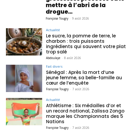
mettre à l’abri de la
drogue...
Françoise Tougry
-
9 août 2026
Actualité
Le sucre, la pomme de terre, le
charbon : trois puissants
ingrédients qui sauvent votre plat
trop salé
Abdoulaye
-
8 août 2026
Fait divers
Sénégal : Après la mort d’une
jeune femme, sa belle-famille au
cœur de l’enquête
Françoise Tougry
-
7 août 2026
Actualité
Athlétisme : Six médailles d’or et
un record national, Zalissa Zongo
marque les Championnats des 5
Nations
Françoise Tougry
-
7 août 2026