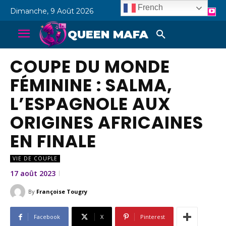
French
Dimanche, 9 Août 2026
QUEEN MAFA
COUPE DU MONDE
FÉMININE : SALMA,
L’ESPAGNOLE AUX
ORIGINES AFRICAINES
EN FINALE
VIE DE COUPLE
17 août 2023
By
Françoise Tougry
Facebook
X
Pinterest