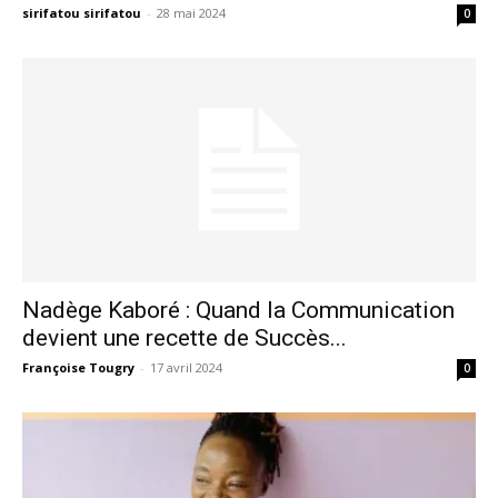
sirifatou sirifatou
-
28 mai 2024
0
Nadège Kaboré : Quand la Communication
devient une recette de Succès...
Françoise Tougry
-
17 avril 2024
0