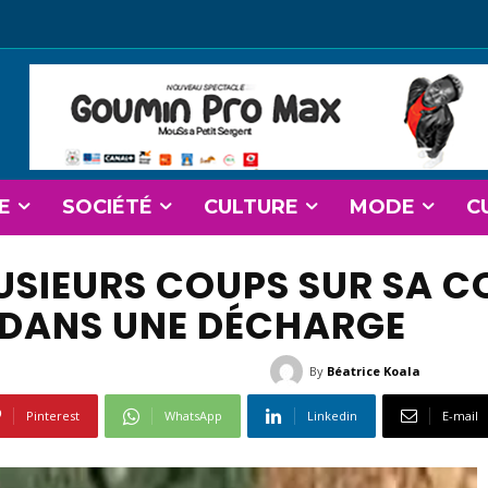
E
SOCIÉTÉ
CULTURE
MODE
C
LUSIEURS COUPS SUR SA 
É DANS UNE DÉCHARGE
By
Béatrice Koala
Pinterest
WhatsApp
Linkedin
E-mail