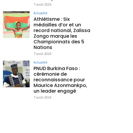
7 août 2026
Actualité
Athlétisme : Six
médailles d’or et un
record national, Zalissa
Zongo marque les
Championnats des 5
Nations
7 août 2026
Actualité
PNUD Burkina Faso :
cérémonie de
reconnaissance pour
Maurice Azonmankpo,
un leader engagé
7 août 2026