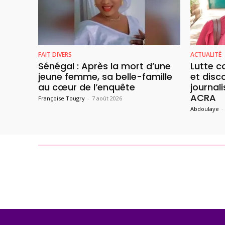
FAIT DIVERS
ACTUALITÉ
Sénégal : Après la mort d’une
Lutte c
jeune femme, sa belle-famille
et disc
au cœur de l’enquête
journali
ACRA
Françoise Tougry
-
7 août 2026
Abdoulaye
-