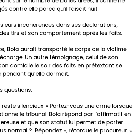
geant sur le nombre de balles tirées, il confie ne
és contre elle parce qu’il faisait nuit.
lusieurs incohérences dans ses déclarations,
es tirs et son comportement après les faits.
e, Bola aurait transporté le corps de la victime
écharge. Un autre témoignage, celui de son
 son domicile le soir des faits en prétextant se
é pendant qu’elle dormait.
s questions.
la reste silencieux. « Portez-vous une arme lorsque
tionne le tribunal. Bola répond par l’affirmatif en
reuse et que son statut lui permet de porter
s normal ? Répondez », rétorque le procureur. «