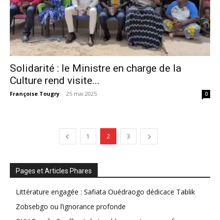
Solidarité : le Ministre en charge de la
Culture rend visite...
Françoise Tougry
-
25 mai 2025
0
1
2
3
Pages et Articles Phares
Littérature engagée : Safiata Ouédraogo dédicace Tablik
Zobsebgo ou l’ignorance profonde