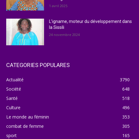
1 avril 2025
L’igname, moteur du développement dans
la Sissili
24 novembre 2024
CATEGORIES POPULARES
Actualité
3790
Société
648
Santé
518
Culture
496
Le monde au féminin
353
combat de femme
305
sport
165